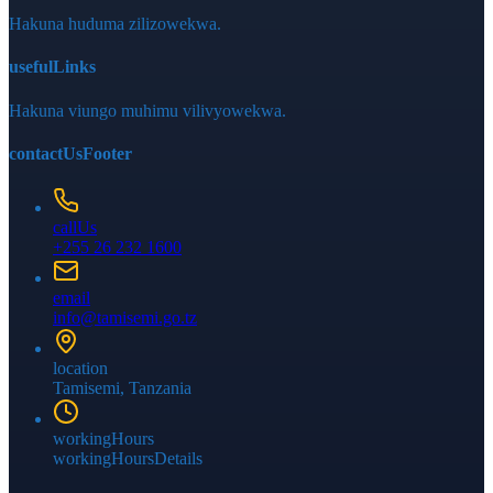
Hakuna huduma zilizowekwa.
usefulLinks
Hakuna viungo muhimu vilivyowekwa.
contactUsFooter
callUs
+255 26 232 1600
email
info@tamisemi.go.tz
location
Tamisemi
, Tanzania
workingHours
workingHoursDetails