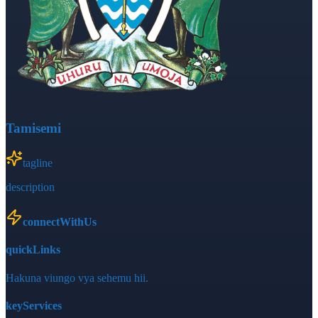
Tamisemi
tagline
description
connectWithUs
quickLinks
Hakuna viungo vya sehemu hii.
keyServices