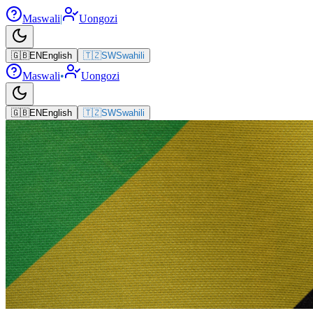
Maswali
|
Uongozi
🇬🇧
EN
English
🇹🇿
SW
Swahili
Maswali
•
Uongozi
🇬🇧
EN
English
🇹🇿
SW
Swahili