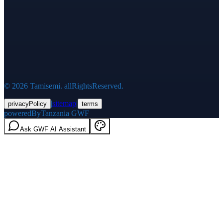
©
2026
Tamisemi
.
allRightsReserved
.
|
sitemap
|
privacyPolicy
terms
poweredBy
Tanzania GWF
Ask GWF AI Assistant