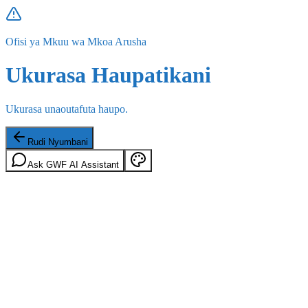
Ofisi ya Mkuu wa Mkoa Arusha
Ukurasa Haupatikani
Ukurasa unaoutafuta haupo.
Rudi Nyumbani
Ask GWF AI Assistant