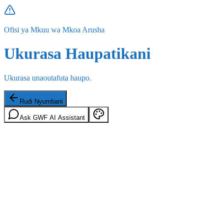
Ofisi ya Mkuu wa Mkoa Arusha
Ukurasa Haupatikani
Ukurasa unaoutafuta haupo.
Rudi Nyumbani
Ask GWF AI Assistant