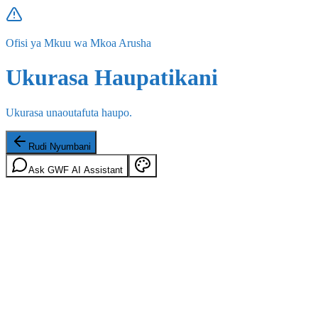
Ofisi ya Mkuu wa Mkoa Arusha
Ukurasa Haupatikani
Ukurasa unaoutafuta haupo.
Rudi Nyumbani
Ask GWF AI Assistant