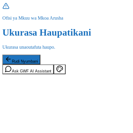
Ofisi ya Mkuu wa Mkoa Arusha
Ukurasa Haupatikani
Ukurasa unaoutafuta haupo.
Rudi Nyumbani
Ask GWF AI Assistant