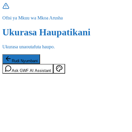
Ofisi ya Mkuu wa Mkoa Arusha
Ukurasa Haupatikani
Ukurasa unaoutafuta haupo.
Rudi Nyumbani
Ask GWF AI Assistant