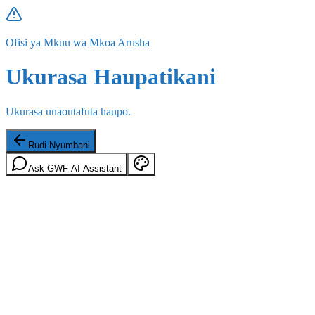
Ofisi ya Mkuu wa Mkoa Arusha
Ukurasa Haupatikani
Ukurasa unaoutafuta haupo.
Rudi Nyumbani
Ask GWF AI Assistant